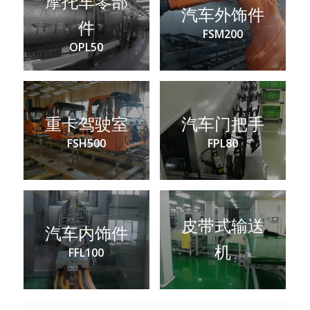
摩托车零部
汽车外饰件
件
FSM200
OPL50
重卡驾驶室
汽车门把手
FSH500
FPL80
皮带式输送
汽车内饰件
机
FFL100