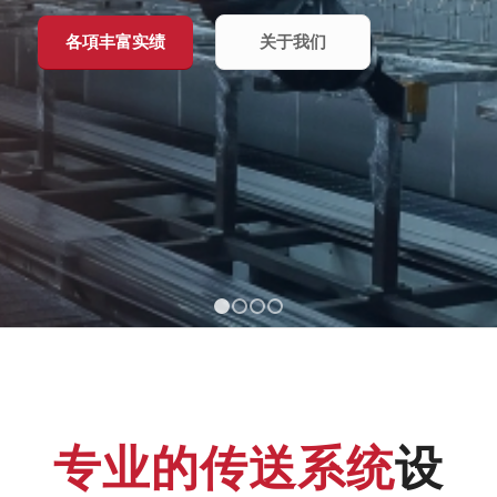
各項丰富实绩
关于我们
1
2
3
4
专业的传送系统
设